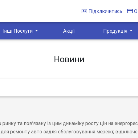
Підключитись
О
Інші Послуги
Акції
Продукція
Новини
ринку та пов’язану із цим динаміку росту цін на енергоре
н для ремонту авто задля обслуговування мережі; відключе