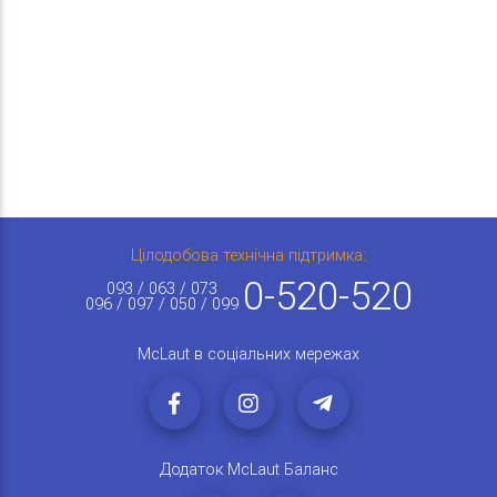
Цілодобова технічна підтримка:
0-520-520
093 / 063 / 073
096 / 097 / 050 / 099
McLaut в соціальних мережах
Додаток McLaut Баланс