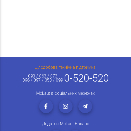
Цілодобова технічна підтримка:
0-520-520
093 / 063 / 073
096 / 097 / 050 / 099
McLaut в соціальних мережах
Додаток McLaut Баланс