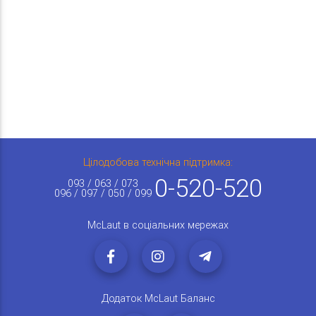
Цілодобова технічна підтримка:
0-520-520
093 / 063 / 073
096 / 097 / 050 / 099
McLaut в соціальних мережах
Додаток McLaut Баланс