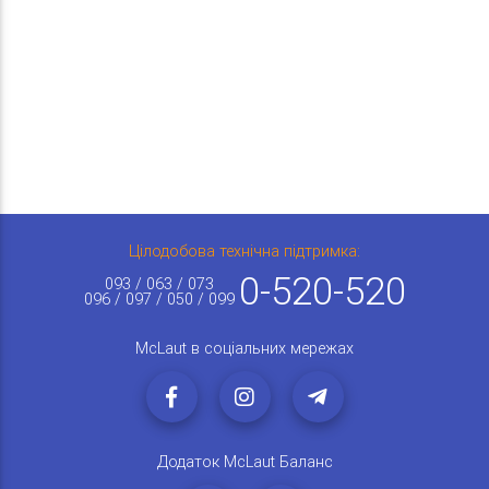
Цілодобова технічна підтримка:
0-520-520
093 / 063 / 073
096 / 097 / 050 / 099
McLaut в соціальних мережах
Додаток McLaut Баланс