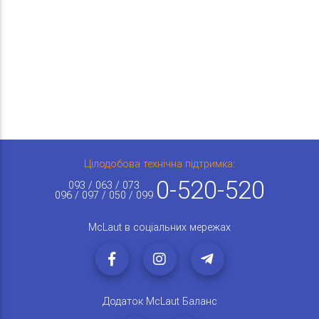
Цілодобова технічна підтримка:
0-520-520
093 / 063 / 073
096 / 097 / 050 / 099
McLaut в соціальних мережах
Додаток McLaut Баланс