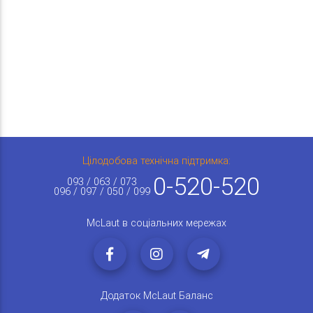
Цілодобова технічна підтримка:
0-520-520
093 / 063 / 073
096 / 097 / 050 / 099
McLaut в соціальних мережах
Додаток McLaut Баланс