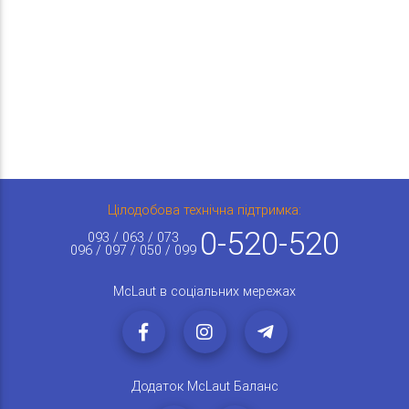
Цілодобова технічна підтримка:
0-520-520
093 / 063 / 073
096 / 097 / 050 / 099
McLaut в соціальних мережах
Додаток McLaut Баланс