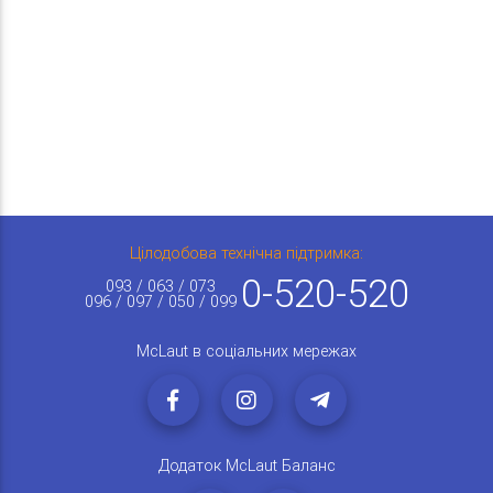
Цілодобова технічна підтримка:
0-520-520
093 / 063 / 073
096 / 097 / 050 / 099
McLaut в соціальних мережах
Додаток McLaut Баланс