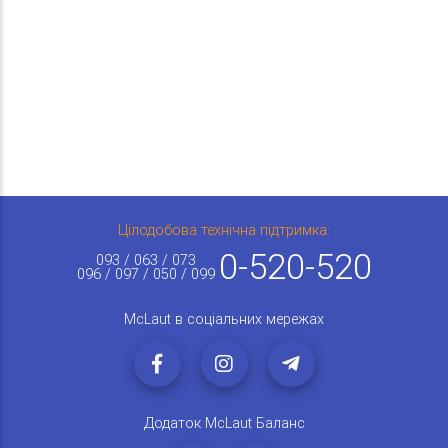
Цілодобова технічна підтримка:
0-520-520
093 / 063 / 073
096 / 097 / 050 / 099
McLaut в соціальних мережах
Додаток McLaut Баланс