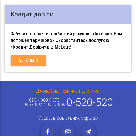
Кредит довіри
Забули поповнити особистий рахунок, а Інтернет Вам
потрібен терміново? Скористайтесь послугою
«Кредит Довіри» від McLaut!
ДЕТАЛЬНО
Цілодобова технічна підтримка:
0-520-520
093 / 063 / 073
096 / 097 / 050 / 099
McLaut в соціальних мережах